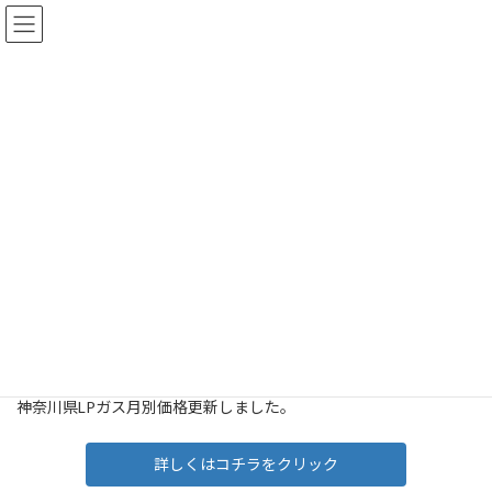
コ
ナ
有限会社 小林商会
ン
ビ
テ
ゲ
ン
ー
ツ
シ
お知らせ
へ
ョ
ス
ン
キ
に
ッ
移
HOME
投稿一覧
お知らせ
神奈川県LPガス月別価格更新しました。
プ
動
神奈川県LPガス月別価格更新し
ました。
2023年6月1日
神奈川県LPガス月別価格更新しました。
詳しくはコチラをクリック