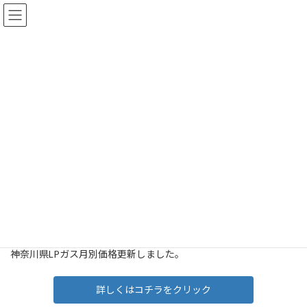
コ
ナ
有限会社 小林商会
ン
ビ
テ
ゲ
ン
ー
ツ
シ
お知らせ
へ
ョ
ス
ン
キ
に
ッ
移
HOME
投稿一覧
お知らせ
神奈川県LPガス月別価格更新しました。
プ
動
神奈川県LPガス月別価格更新し
ました。
2023年12月4日
神奈川県LPガス月別価格更新しました。
詳しくはコチラをクリック